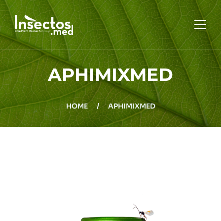
APHIMIXMED
HOME
HOME
/
APHIMIXMED
QUÉ ES INSECTOS MED
PRODUCTOS
BLOG
CONTACTO